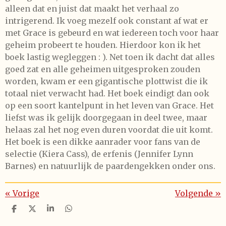
alleen dat en juist dat maakt het verhaal zo
intrigerend. Ik voeg mezelf ook constant af wat er
met Grace is gebeurd en wat iedereen toch voor haar
geheim probeert te houden. Hierdoor kon ik het
boek lastig wegleggen : ). Net toen ik dacht dat alles
goed zat en alle geheimen uitgesproken zouden
worden, kwam er een gigantische plottwist die ik
totaal niet verwacht had. Het boek eindigt dan ook
op een soort kantelpunt in het leven van Grace. Het
liefst was ik gelijk doorgegaan in deel twee, maar
helaas zal het nog even duren voordat die uit komt.
Het boek is een dikke aanrader voor fans van de
selectie (Kiera Cass), de erfenis (Jennifer Lynn
Barnes) en natuurlijk de paardengekken onder ons.
«
Vorige
Volgende
»
D
D
S
D
e
e
h
e