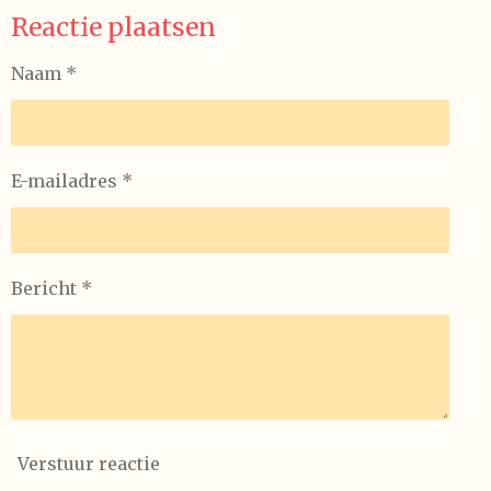
l
e
a
l
Reactie plaatsen
e
l
r
e
n
e
n
Naam *
E-mailadres *
Bericht *
Verstuur reactie