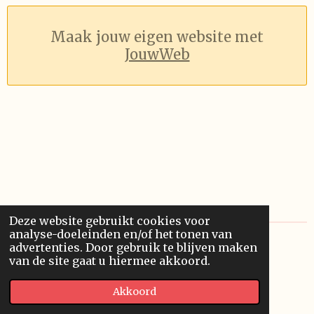
Maak jouw eigen website met
JouwWeb
Deze website gebruikt cookies voor
analyse-doeleinden en/of het tonen van
advertenties. Door gebruik te blijven maken
I
van de site gaat u hiermee akkoord.
n
© 2020 - 2026 Life Between Books
s
Akkoord
Powered by
JouwWeb
t
a