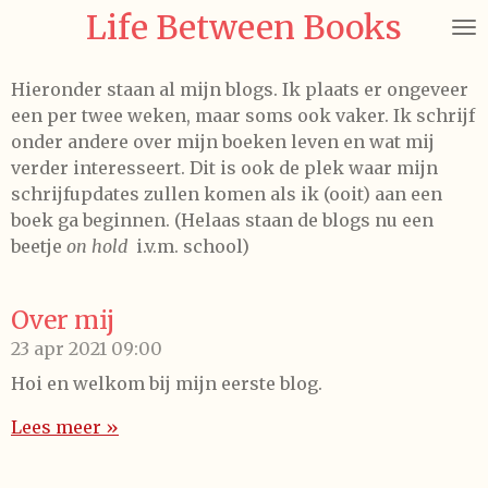
Life Between Books
Ga
direct
naar
Hieronder staan al mijn blogs. Ik plaats er ongeveer
de
een per twee weken, maar soms ook vaker. Ik schrijf
hoofdinhoud
onder andere over mijn boeken leven en wat mij
verder interesseert. Dit is ook de plek waar mijn
schrijfupdates zullen komen als ik (ooit) aan een
boek ga beginnen. (Helaas staan de blogs nu een
beetje
on hold
i.v.m. school)
Over mij
23 apr 2021
09:00
Hoi en welkom bij mijn eerste blog.
Lees meer »