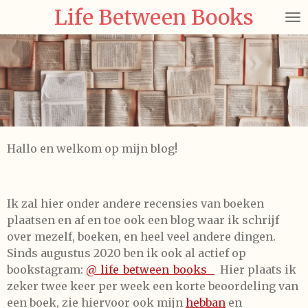
Life Between Books
Ga
direct
naar
de
hoofdinhoud
Hallo en welkom op mijn blog!
Ik zal hier onder andere recensies van boeken
plaatsen en af en toe ook een blog waar ik schrijf
over mezelf, boeken, en heel veel andere dingen.
Sinds augustus 2020 ben ik ook al actief op
bookstagram:
@_life_between_books_
Hier plaats ik
zeker twee keer per week een korte beoordeling van
een boek, zie hiervoor ook mijn
hebban
en